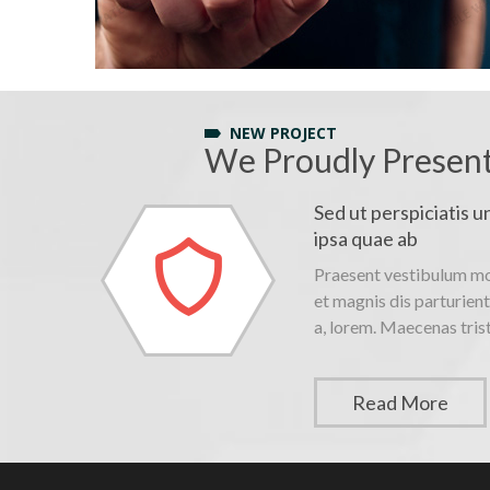
NEW PROJECT
We Proudly Present
Sed ut perspiciatis 
ipsa quae ab
Praesent vestibulum mol
et magnis dis parturient
a, lorem. Maecenas trist
Read More