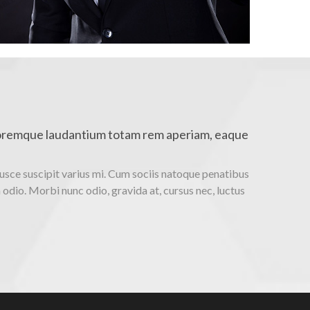
oloremque laudantium totam rem aperiam, eaque
usce suscipit varius mi. Cum sociis natoque penatibus
odio. Morbi nunc odio, gravida at, cursus nec, luctus